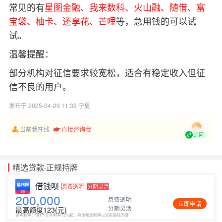
常见的有
星图金融、我来数科、火山融、随借、富
宝袋、柚卡、还享花、芒哩
等，急用钱的可以试
试。
温馨提醒：
部分机构对征信要求较宽松，适合有稳定收入但征
信不良的用户。
发布于 2025-04-29 11:39 宁夏
当前我在线
直接咨询我
追问
精选贷款·正规持牌
借钱呗
息费透明
分期灵活
200,000
息费透明
立即申请
分期灵活
最高额度123(元)
参考利率：借1千元年利率7.2%起，具体额度利率以实际审核为准