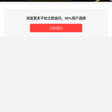
浏览更多不如立即追问，99%用户选择
立即追问
理财有风险，投资需谨慎
免责声明及风险提示：希财网发布的内容及第三方提供的资料（包括文字、数据、图表、超链
接等）仅供参考，不构成投资建议、邀约或承诺。希财网对自有内容已尽合理审查，但不对其
准确性、完整性或时效性承担任何责任。第三方内容由发布者自行负责，希财网不保证其真实
性或可靠性。用户应自行核实信息并做出独立决策，风险自担。因依据本站内容进行的操作而
产生的任何损失，希财网不承担责任。本站不提供投资或交易担保，所提供资料不构成法律文
件。请勿私下汇款，以免财产损失。
｜
｜
｜
关于我们
商务合作
服务协议
联系我们
谨防诈骗
违法不良信息举报
希财网客服热线：0731-85127885
湘ICP备10026015号
湘公网安备43019002000662号