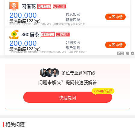
闪借花
信息加密
智能匹配
200,000
信息加密
立即申请
智能匹配
最高额度123(元)
参考利率：年化利率（单利）7.2%-24%，具体额度利率以实际审核为准
360借条
分期灵活
息费透明
200,000
分期灵活
立即申请
息费透明
最高额度123(元)
1千元借12期日费用1毛2起，年化利率(单利)7.2%-24%（以审批结果为准）
广告
广告
?
?
x
x
多位专业顾问在线
问题未解决？提问快速获解答
99%用户选择
快速提问
相关问题