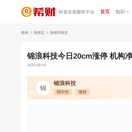
首页
知识
>
>
希财
舆情宝
舆情详情页
锦浪科技今日20cm涨停 机构净
2025-09-05
锦浪科技
锦
弱中性
增持