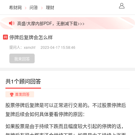
希财网
>
问答
>
理财
价值千元外资研报，今日免费更新>>>
高盛/大摩内部PDF，无删减下载>>>
停牌后复牌会怎么样
拒绝信息差！一手英文研报解锁>>>
提问人：xsmchf
2023-04-17 15:58:46
高价稀缺资源群，最后10个名额>>>
我来回答
吃瓜！今日股市小作文已汇总>>>
共1个顾问回答
外媒视角解盘，看透主力资金>>>
首发回答
价值千元外资研报，今日免费更新>>>
股票停牌后复牌是可以正常进行交易的
。不过股票停牌后
复牌后续会如何具体要看
停牌的原因：
如果股票是由于持续下跌而且幅度较大引起的停牌的话
，