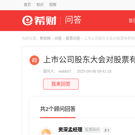
首页
知识
视频
问答
首
当前位置：
希财网
>
问答
>
股票问答
> 上市公司股东大会对股票有影
上市公司股东大会对股票
提问人： xwbb07
2025-09-08 09:41:18
我来回答
共2个顾问回答
资深孟经理
股票顾问