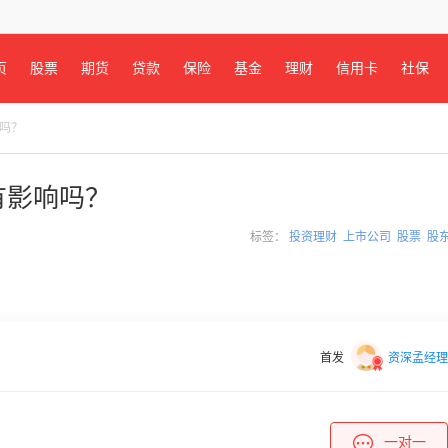
页
股票
期货
贷款
保险
基金
理财
信用卡
社保
响吗？
有影响吗？
标签：
投资理财
上市公司
股票
股
首发
资深孟经理
一对一