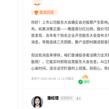
首发回答
你好！上市公司股东大会确实会对股票产生影响
布。如果决策正面——像提高分红比例，股价可
就发现，去年有个知名企业开完股东大会宣布大
消息，导致连续三天阴跌，散户没即时跟进就容
但这些消息来得快，咱们普通投资者没精力全天
能用），它能实时抓取这类股东大会信息，AI
心省时间，适合没空盯盘的上班族。别担心，免
发布于 2025-09-08 11:13 内蒙古
追问
潘经理
股票顾问