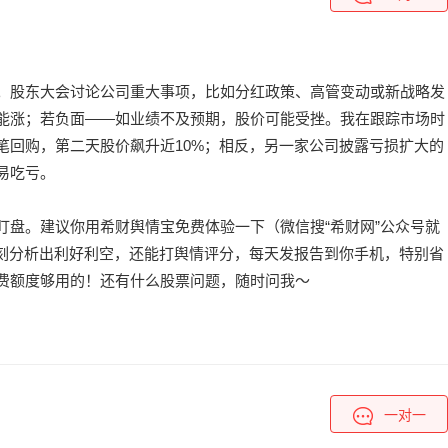
。股东大会讨论公司重大事项，比如分红政策、高管变动或新战略发
能涨；若负面——如业绩不及预期，股价可能受挫。我在跟踪市场时
笔回购，第二天股价飙升近10%；相反，另一家公司披露亏损扩大的
易吃亏。
盯盘。建议你用希财舆情宝免费体验一下（微信搜“希财网”公众号就
立刻分析出利好利空，还能打舆情评分，每天发报告到你手机，特别省
费额度够用的！还有什么股票问题，随时问我～
一对一