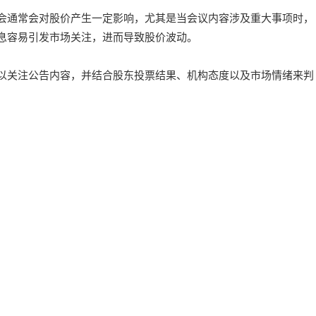
会通常会对股价产生一定影响，尤其是当会议内容涉及重大事项时，
息容易引发市场关注，进而导致股价波动。
以关注公告内容，并结合股东投票结果、机构态度以及市场情绪来判
。
费提供个股的舆情评分、公告解读和市场情绪分析，还能看到机构观点
动向。免费体验额度每天刷新，足够日常使用，有需要再升级会员，