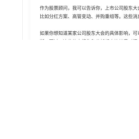
作为股票顾问，我可以告诉你，上市公司股东大
比如分红方案、高管变动、并购重组等。这些消
如果你想知道某家公司股东大会的具体影响，可
断。不过，这些信息搜集和分析起来比较费时间
推荐你试试“希财舆情宝”小程序，它能每天免
和股民讨论，帮你快速掌握股东大会背后的市场
性价比很高。
发布于 2025-09-08 11:14 湖南
追问