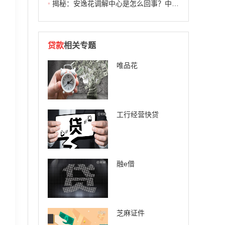
•
揭秘：安逸花调解中心是怎么回事？中卫市金融纠纷调解中心是干嘛的？
贷款
相关专题
唯品花
工行经营快贷
融e借
芝麻证件