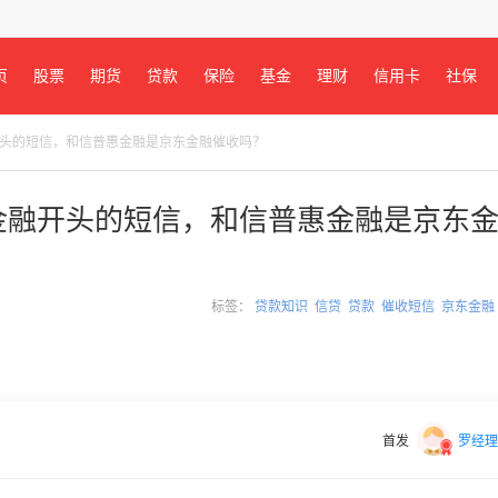
页
股票
期货
贷款
保险
基金
理财
信用卡
社保
开头的短信，和信普惠金融是京东金融催收吗？
金融开头的短信，和信普惠金融是京东
标签：
贷款知识
信贷
贷款
催收短信
京东金融
首发
罗经理