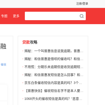
注册/登录
专题
更多
贷款
攻略
金融
•
揭秘：一个叫普惠信息说我逾期，普惠信息是什么网贷？
•
揭秘：和信普惠是借呗的催收吗？和信普惠是哪个平台的催收？
催收
•
不用慌：分期乐未逾期但是收到逾期短信怎么回事？怎么办？
•
揭秘：和信普惠发短信是怎么回事？和信普惠催收短信是真是假？
•
京东白条催收短信内容是真的吗？3个步骤！教你判断真假
•
【普惠快信】催收短信名字不是本人要理它吗？显示别人姓名要注意，容易被套路！
•
1068开头的催收短信是真的吗？“恶意欠款要起诉”可能是一个坑！