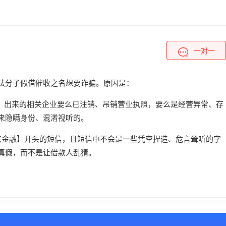
一对一
法分子假借催收之名想要诈骗。原因是：
融”，出来的相关企业要么已注销、吊销营业执照，要么是经营异常、存
来隐瞒身份、混淆视听的。
东金融】开头的短信，且短信中不会是一些凭空捏造、危言耸听的字
真假，而不是让借款人乱猜。