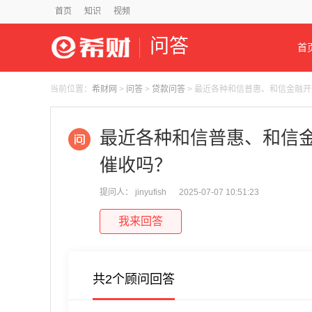
首页
知识
视频
问答
首
当前位置：
希财网
>
问答
>
贷款问答
> 最近各种和信普惠、和信金融
最近各种和信普惠、和信
催收吗？
提问人： jinyufish
2025-07-07 10:51:23
我来回答
共2个顾问回答