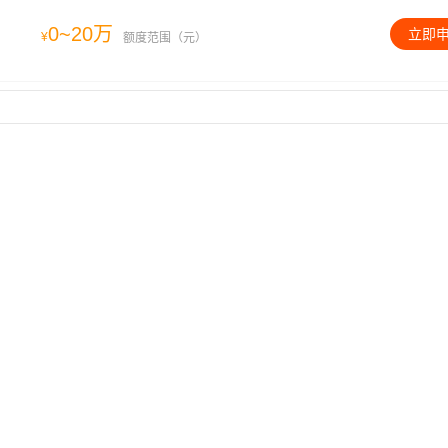
0~20万
立即
¥
额度范围（元）