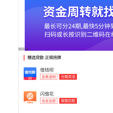
广告
?
精选贷款·正规持牌
借钱呗
分期灵活
息费透明
闪借花
智能匹配
信息加密