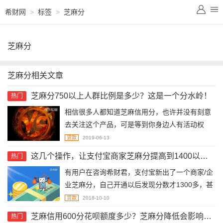
希财网
>
标签
>
芝麻分
芝麻分
芝麻分相关文章
芝麻分750以上人群比例是多少？这是一个分水岭！
热门
​相信很多人都知道芝麻信用分，也许并没有刻意
去关注这个产品，可是等到你身边人有活动权
限、优惠体验的时候，你才发现自己没有，不属
贷款
2019-06-13
于优质客户，这也是芝麻分的重要作用。
这几个操作，让支付宝商家芝麻分提高到1400以上！
热门
有用户在咨询希财君，支付宝新出了一个商家/企
业芝麻分，自己开通以后发现分数才1300多，甚
至都不够开通网商贷。其实这个商家芝麻分等级
贷款
2018-10-10
区间很广，由于时间不长，暂时了解的人不多，
芝麻信用600分花呗额度多少？芝麻分降低会影响花呗额度吗？
热门
那么今天希财君为大家介绍一下怎么快速提高分