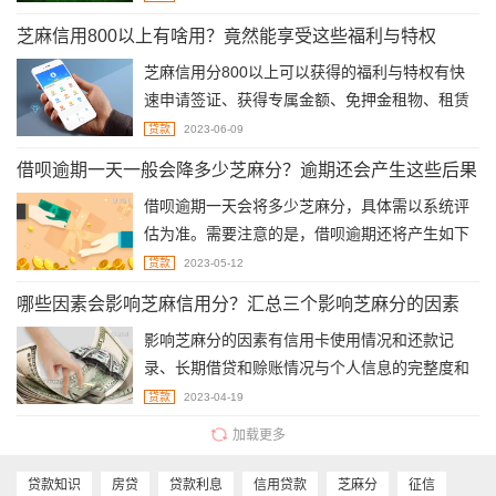
款、滴水贷、小米随星借。
芝麻信用800以上有啥用？竟然能享受这些福利与特权
芝麻信用分800以上可以获得的福利与特权有快
速申请签证、获得专属金额、免押金租物、租赁
延期归还、二手物品速卖等。
贷款
2023-06-09
借呗逾期一天一般会降多少芝麻分？逾期还会产生这些后果
借呗逾期一天会将多少芝麻分，具体需以系统评
估为准。需要注意的是，借呗逾期还将产生如下
不良影响：功能限制、征信受损、产生逾期费
贷款
2023-05-12
用、被催收、恶意逾期可能会被起诉。
哪些因素会影响芝麻信用分？汇总三个影响芝麻分的因素
影响芝麻分的因素有信用卡使用情况和还款记
录、长期借贷和赊账情况与个人信息的完整度和
准确性，这三个方面对芝麻分的影响最大。
贷款
2023-04-19
加载更多
贷款知识
房贷
贷款利息
信用贷款
芝麻分
征信