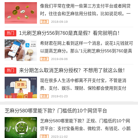
像我们平常在使用一些第三方支付平台或者网贷
数。
时，往往会和芝麻信用分挂钩，比如说花呗。一
般芝麻信用分600可以去开通花呗，至于600分可
贷款
2018-09-19
以申请到多少花呗额度，这是不定的，因为花呗
1元刷芝麻分556到760是真是假？看完就明白！
热门
额度不仅仅只看你的芝麻分。当然，你的芝麻分
希财君在网上看到这样一个消息，说花1元钱就可
若下降了，也是会影响到花呗额度的。
以提高芝麻分。那么“1元刷芝麻分556到760是真
是假呢？”，下面就来简单地说一下，希望对大家
贷款
2019-09-06
能够有所帮助。
来分期怎么取消芝麻分授权？不想用了就这么做！
热门
​现在很多人生活中都离不开支付宝，不管是消
费、支付、娱乐、理财、保险都会使用到支付
宝，支付宝上还有一些第三方贷款平台，比如来
贷款
2019-01-23
分期这个产品。曾经不少人都借过来分期，但是
芝麻分580哪里能下款？门槛低的10个网贷平台
不想用了怎么取消芝麻分授权呢？会有什么影响
呢？
芝麻分580哪里能下款？正规、门槛低的10个网
贷平台：支付宝备用金、微粒贷、有钱花、小鹅
花钱、小芽贷、招联好期贷、安逸花、洋钱罐借
贷款
2023-11-02