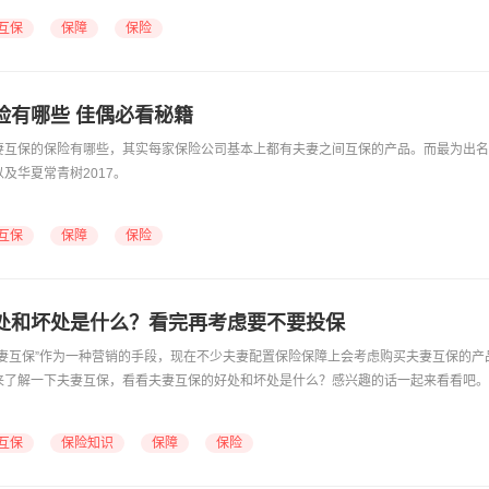
互保
保障
保险
险有哪些 佳偶必看秘籍
妻互保的保险有哪些，其实每家保险公司基本上都有夫妻之间互保的产品。而最为出名
及华夏常青树2017。
互保
保障
保险
处和坏处是什么？看完再考虑要不要投保
夫妻互保”作为一种营销的手段，现在不少夫妻配置保险保障上会考虑购买夫妻互保的产
来了解一下夫妻互保，看看夫妻互保的好处和坏处是什么？感兴趣的话一起来看看吧。
互保
保险知识
保障
保险