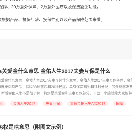
保障、20万意外保障、2万意外医疗以及保费豁免功能。
要根据产品、投保年龄、投保性别以及产品保障范围来看。
7a关爱金什么意思 金佑人生2017夫妻互保是什么
a关爱金什么意思，金佑人生2017夫妻互保什么意思，金佑人生2017夫妻互保条件，金
推的健康保障产品，保障88种重疾和20种轻症，具有保费豁免和红利分配，另外能够发
于新版金佑人生不是很了解，特别是关爱金和夫妻互保部分，下面，小编就给大家解释
险
金佑人生2017
夫妻互保
太保金佑人生A款2017
保障
免权是啥意思（附图文示例）