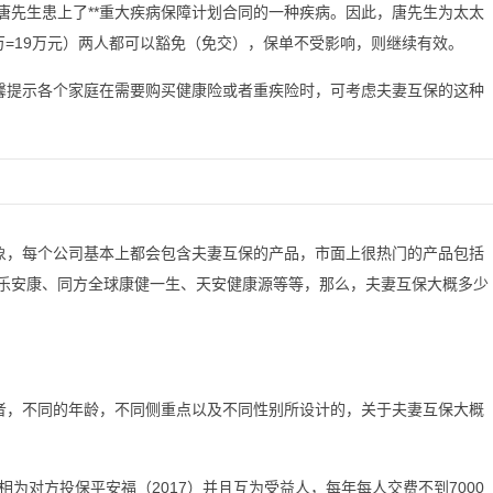
，唐先生患上了**重大疾病保障计划合同的一种疾病。因此，唐先生为太太
*1万=19万元）两人都可以豁免（免交），保单不受影响，则继续有效。
馨提示各个家庭在需要购买健康险或者重疾险时，可考虑夫妻互保的这种
象，每个公司基本上都会包含夫妻互保的产品，市面上很热门的产品包括
康乐安康、同方全球康健一生、天安健康源等等，那么，夫妻互保大概多少
者，不同的年龄，不同侧重点以及不同性别所设计的，关于夫妻互保大概
相为对方投保平安福（2017）并且互为受益人，每年每人交费不到7000