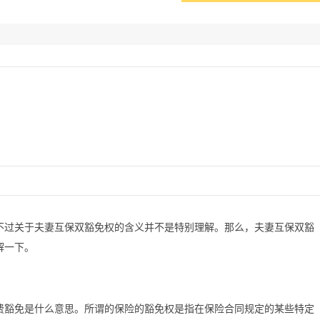
不过关于夫妻互保双豁免权的含义并不是特别理解。那么，夫妻互保双豁
解一下。
费豁免是什么意思。所谓的保险的豁免权是指在保险合同规定的某些特定