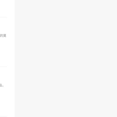
的莫
品，