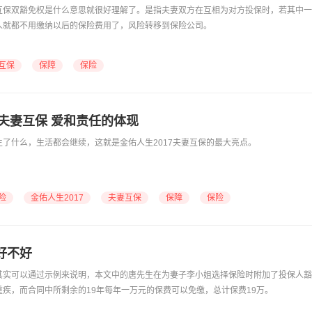
互保双豁免权是什么意思就很好理解了。是指夫妻双方在互相为对方投保时，若其中一
人就都不用缴纳以后的保险费用了，风险转移到保险公司。
互保
保障
保险
7夫妻互保 爱和责任的体现
了什么，生活都会继续，这就是金佑人生2017夫妻互保的最大亮点。
险
金佑人生2017
夫妻互保
保障
保险
好不好
其实可以通过示例来说明，本文中的唐先生在为妻子李小姐选择保险时附加了投保人豁
疾，而合同中所剩余的19年每年一万元的保费可以免缴，总计保费19万。