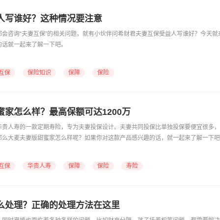
人写谁好？这种情况要注意
都会咨询“夫妻互保”的相关问题，就有小伙伴问希财君夫妻互保受益人写谁好？今天就
的话就一起来了解一下吧。
互保
保险知识
保障
保险
蜜家怎么样？最高保额可达1200万
是华贵人寿的一款定期寿险，专为夫妻投保设计。夫妻共同投保比单独投保要便宜很多
那么大麦夫妻版甜蜜家怎么样呢？如果你对这款产品感兴趣的话，就一起来了解一下吧
互保
华贵人寿
保障
保险
寿险
么处理？正确的处理方法在这里