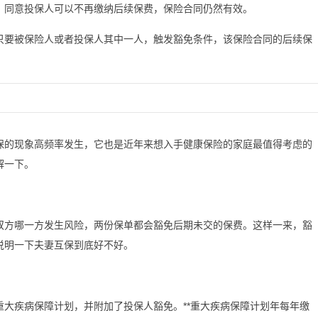
，同意投保人可以不再缴纳后续保费，保险合同仍然有效。
只要被保险人或者投保人其中一人，触发豁免条件，该保险合同的后续保
保的现象高频率发生，它也是近年来想入手健康保险的家庭最值得考虑的
解一下。
双方哪一方发生风险，两份保单都会豁免后期未交的保费。这样一来，豁
说明一下夫妻互保到底好不好。
*重大疾病保障计划，并附加了投保人豁免。**重大疾病保障计划年每年缴